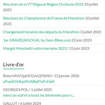
Résultats de la VTTAigoual Région Occitanie 2023
10 juillet
2023
Résultats du Championnat de France de Marathon
10 juillet
2023
Changement horaires des départs du Marathon
3 juillet 2023
1er GRAVEL’AIGOUAL by Gem-Bikes.com
22 juin 2023
Margot Moschetti notre marraine 2023 !
15 juin 2023
Livre d’or
BobcrVNVQqHOLVuQYlkNH
/
13 janvier 2026
yPueZcNdLpdYzABqfOzFsHaN
GEORGES POL
/
1 juillet 2025
merci au staf et a touts les bénévoles pour c...
GALLUT
/
6 juillet 2024