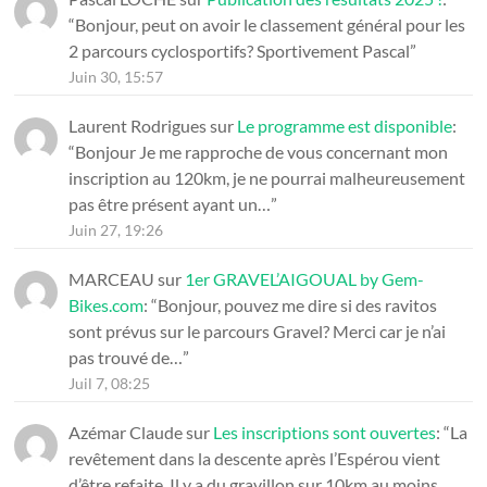
“
Bonjour, peut on avoir le classement général pour les
2 parcours cyclosportifs? Sportivement Pascal
”
Juin 30, 15:57
Laurent Rodrigues
sur
Le programme est disponible
:
“
Bonjour Je me rapproche de vous concernant mon
inscription au 120km, je ne pourrai malheureusement
pas être présent ayant un…
”
Juin 27, 19:26
MARCEAU
sur
1er GRAVEL’AIGOUAL by Gem-
Bikes.com
: “
Bonjour, pouvez me dire si des ravitos
sont prévus sur le parcours Gravel? Merci car je n’ai
pas trouvé de…
”
Juil 7, 08:25
Azémar Claude
sur
Les inscriptions sont ouvertes
: “
La
revêtement dans la descente après l’Espérou vient
d’être refaite. Il y a du gravillon sur 10km au moins.