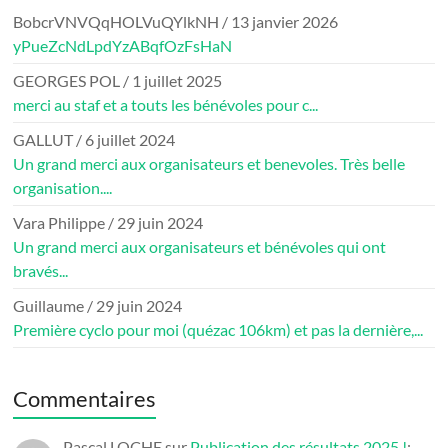
BobcrVNVQqHOLVuQYlkNH
/
13 janvier 2026
yPueZcNdLpdYzABqfOzFsHaN
GEORGES POL
/
1 juillet 2025
merci au staf et a touts les bénévoles pour c...
GALLUT
/
6 juillet 2024
Un grand merci aux organisateurs et benevoles. Très belle
organisation....
Vara Philippe
/
29 juin 2024
Un grand merci aux organisateurs et bénévoles qui ont
bravés...
Guillaume
/
29 juin 2024
Première cyclo pour moi (quézac 106km) et pas la dernière,...
Commentaires
Pascal LOCHE
sur
Publication des résultats 2025 !
: