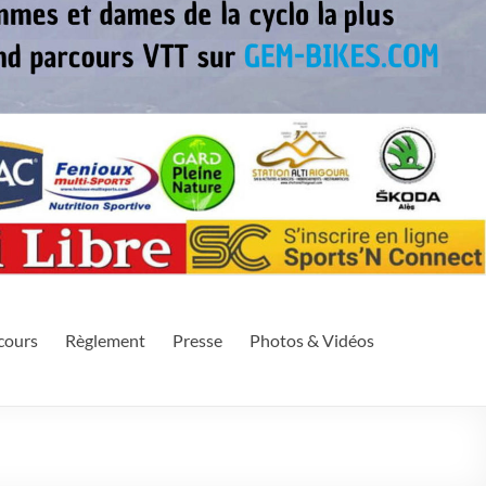
eek-end. Il se déroule sur le Mont Aigoual situé dans le Massif
cours
Règlement
Presse
Photos & Vidéos