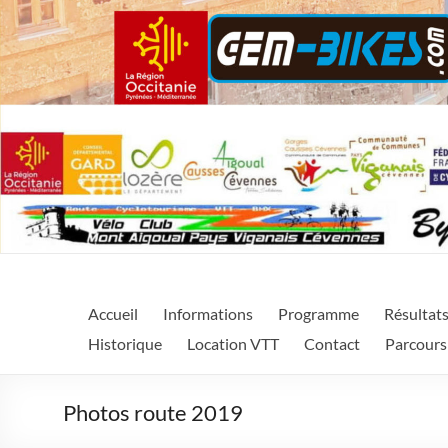
Cycl'Aigoual Région Occ
La Cycl'Aigoual Région Occitanie est un évènement sporti
Accueil
Informations
Programme
Résultat
Central dans le Gard.
Historique
Location VTT
Contact
Parcours
Photos route 2019