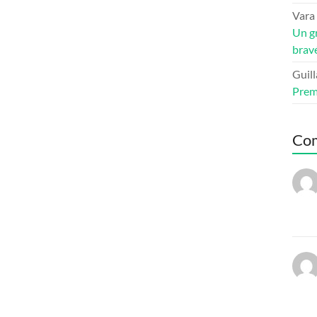
Vara
Un g
bravé
Guil
Premi
Co