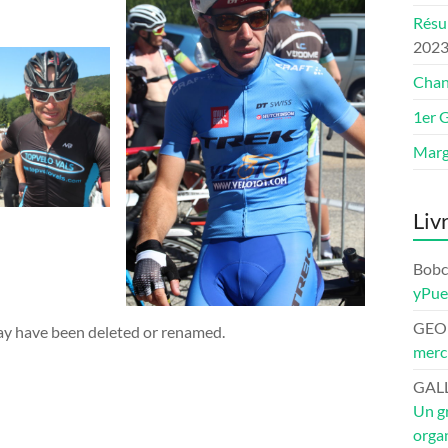
Résu
202
Chan
1er 
Marg
Liv
Bob
yPu
GEO
 may have been deleted or renamed.
merci
GAL
Un gr
organ