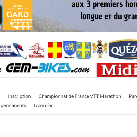
itanie
f proposant deux types d'épreuves (VTT et Vélo de route) sur un w
s
Inscription
Championnat de France VTT Marathon
Par
 permanents
Livre d’or