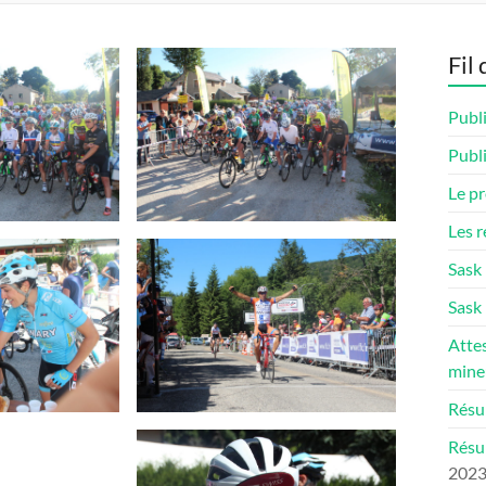
Fil 
Publi
Publi
Le p
Les r
Sask
Sask 
Attes
mine
Résul
Résu
202