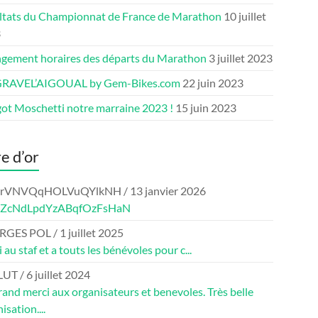
ltats du Championnat de France de Marathon
10 juillet
3
gement horaires des départs du Marathon
3 juillet 2023
GRAVEL’AIGOUAL by Gem-Bikes.com
22 juin 2023
ot Moschetti notre marraine 2023 !
15 juin 2023
re d’or
crVNVQqHOLVuQYlkNH
/
13 janvier 2026
eZcNdLpdYzABqfOzFsHaN
RGES POL
/
1 juillet 2025
 au staf et a touts les bénévoles pour c...
LUT
/
6 juillet 2024
and merci aux organisateurs et benevoles. Très belle
isation....