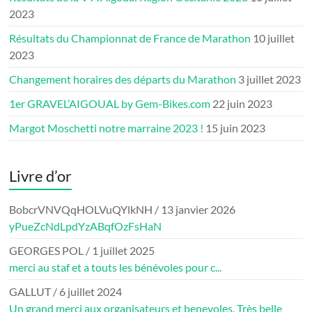
2023
Résultats du Championnat de France de Marathon
10 juillet
2023
Changement horaires des départs du Marathon
3 juillet 2023
1er GRAVEL’AIGOUAL by Gem-Bikes.com
22 juin 2023
Margot Moschetti notre marraine 2023 !
15 juin 2023
Livre d’or
BobcrVNVQqHOLVuQYlkNH
/
13 janvier 2026
yPueZcNdLpdYzABqfOzFsHaN
GEORGES POL
/
1 juillet 2025
merci au staf et a touts les bénévoles pour c...
GALLUT
/
6 juillet 2024
Un grand merci aux organisateurs et benevoles. Très belle