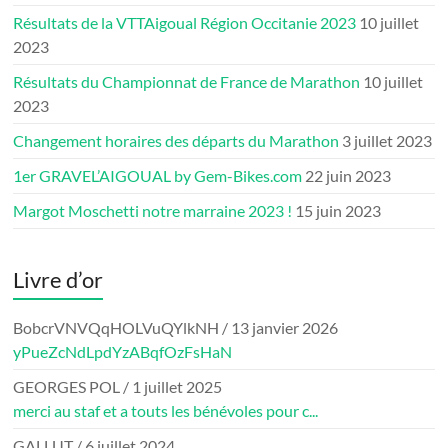
Résultats de la VTTAigoual Région Occitanie 2023
10 juillet
2023
Résultats du Championnat de France de Marathon
10 juillet
2023
Changement horaires des départs du Marathon
3 juillet 2023
1er GRAVEL’AIGOUAL by Gem-Bikes.com
22 juin 2023
Margot Moschetti notre marraine 2023 !
15 juin 2023
Livre d’or
BobcrVNVQqHOLVuQYlkNH
/
13 janvier 2026
yPueZcNdLpdYzABqfOzFsHaN
GEORGES POL
/
1 juillet 2025
merci au staf et a touts les bénévoles pour c...
GALLUT
/
6 juillet 2024