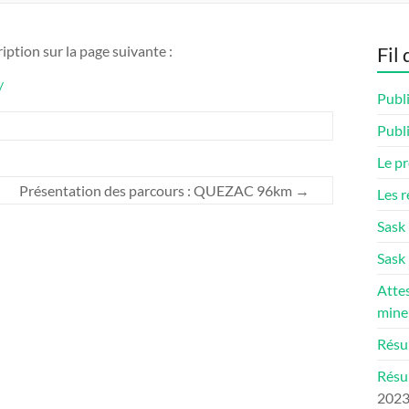
ription sur la page suivante :
Fil 
/
Publi
Publi
Le p
Présentation des parcours : QUEZAC 96km
→
Les r
Sask
Sask 
Attes
mine
Résul
Résu
202