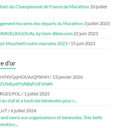
ltats du Championnat de France de Marathon
10 juillet
3
gement horaires des départs du Marathon
3 juillet 2023
GRAVEL’AIGOUAL by Gem-Bikes.com
22 juin 2023
ot Moschetti notre marraine 2023 !
15 juin 2023
re d’or
crVNVQqHOLVuQYlkNH
/
13 janvier 2026
eZcNdLpdYzABqfOzFsHaN
RGES POL
/
1 juillet 2025
 au staf et a touts les bénévoles pour c...
LUT
/
6 juillet 2024
and merci aux organisateurs et benevoles. Très belle
isation....