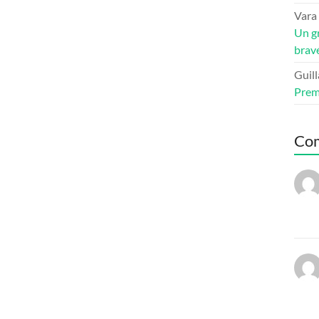
Vara
Un g
bravé
Guil
Premi
Co