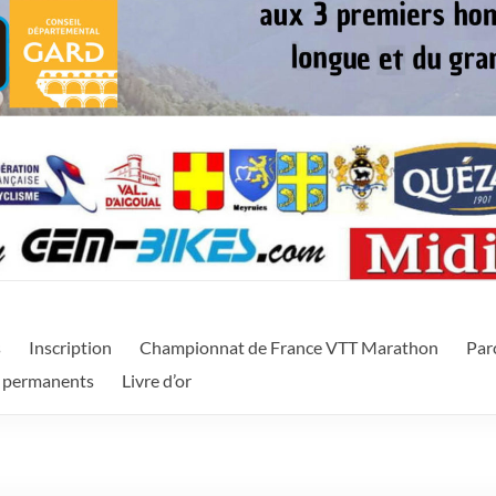
itanie
f proposant deux types d'épreuves (VTT et Vélo de route) sur un w
s
Inscription
Championnat de France VTT Marathon
Par
 permanents
Livre d’or