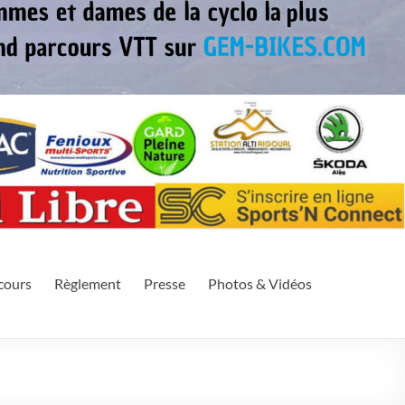
eek-end. Il se déroule sur le Mont Aigoual situé dans le Massif
cours
Règlement
Presse
Photos & Vidéos