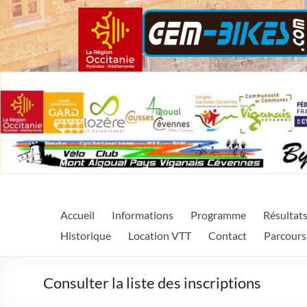
Cycl'Aigoual Région Occ
La Cycl'Aigoual Région Occitanie est un évènement sporti
Accueil
Informations
Programme
Résultat
Central dans le Gard.
Historique
Location VTT
Contact
Parcours
Consulter la liste des inscriptions