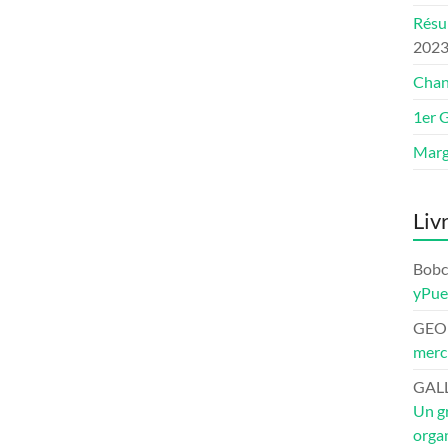
Résu
202
Chan
1er 
Marg
Liv
Bob
yPu
GEO
merci
GAL
Un gr
organ