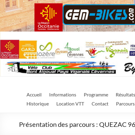
Cycl'Aigoual Région Occ
La Cycl'Aigoual Région Occitanie est un évènement sporti
Accueil
Informations
Programme
Résultat
Central dans le Gard.
Historique
Location VTT
Contact
Parcours
Présentation des parcours : QUEZAC 9