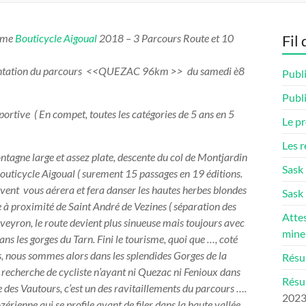
0eme
Bouticycle
Aigoual
2018 – 3 Parcours Route et 10
Fil 
sentation du parcours <<QUEZAC 96km >> du samedi è8
Publi
Publi
ortive ( En compet, toutes les catégories de 5 ans en 5
Le p
Les r
ntagne large et assez plate, descente du col de Montjardin
Sask
 Bouticycle Aigoual ( surement 15 passages en 19 éditions.
 vent vous aérera et fera danser les hautes herbes blondes
Sask 
e à proximité de Saint André de Vezines ( séparation des
Attes
ron, le route devient plus sinueuse mais toujours avec
mine
 dans les gorges du Tarn. Fini le tourisme, quoi que …, coté
s, nous sommes alors dans les splendides Gorges de la
Résul
 recherche de cycliste n’ayant ni Quezac ni Fenioux dans
Résu
des Vautours, c’est un des ravitaillements du parcours ….
202
zérienne qui se profile avant de filer dans la haute vallée