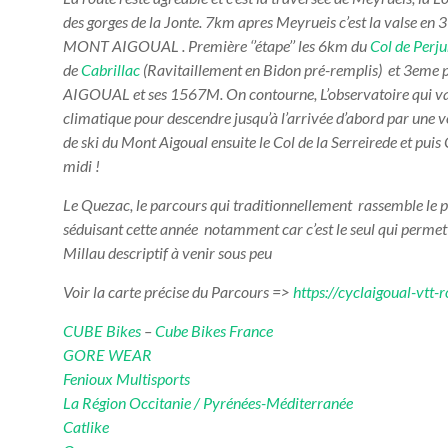
des gorges de la Jonte. 7km apres Meyrueis c’est la valse en 
MONT AIGOUAL . Première ‘’étape’’ les 6km du
Col de Perju
de
Cabrillac
(Ravitaillement en Bidon pré-remplis) et 3eme 
AIGOUAL et ses 1567M. On contourne, L’observatoire qui va ê
climatique pour descendre jusqu’à l’arrivée d’abord par une v
de ski du Mont Aigoual ensuite le Col de la Serreirede et pui
midi !
Le Quezac, le parcours qui traditionnellement rassemble le 
séduisant cette année
notamment car c’est le seul qui permett
Millau descriptif à venir sous peu
Voir la carte précise du Parcours =>
https://cyclaigoual-vtt
CUBE Bikes
–
Cube Bikes France
GORE WEAR
Fenioux Multisports
La Région Occitanie / Pyrénées-Méditerranée
Catlike