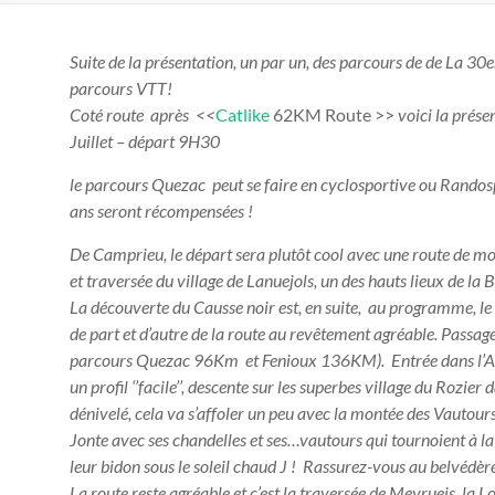
Suite de la présentation, un par un, des parcours de de La 3
parcours VTT!
Coté route après <<
Catlike
62KM Route >>
voici la pré
Juillet – départ 9H30
le parcours Quezac peut se faire en cyclosportive ou Randosp
ans seront récompensées !
De Camprieu, le départ sera plutôt cool avec une route de mo
et traversée du village de Lanuejols, un des hauts lieux de la
La découverte du Causse noir est, en suite, au programme, le
de part et d’autre de la route au revêtement agréable. Passag
parcours Quezac 96Km et Fenioux 136KM). Entrée dans l’Avey
un profil ‘’facile’’, descente sur les superbes village du Rozier
dénivelé, cela va s’affoler un peu avec la montée des Vautour
Jonte avec ses chandelles et ses…vautours qui tournoient à la
leur bidon sous le soleil chaud
J
! Rassurez-vous au belvédère 
La route reste agréable et c’est la traversée de Meyrueis, la Lo