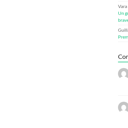
Vara
Un g
bravé
Guil
Premi
Co