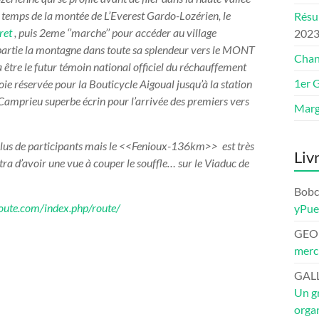
3 temps de la montée de L’Everest Gardo-Lozérien, le
Résu
ret
, puis 2eme ‘’marche’’ pour accéder au village
202
partie la montagne dans toute sa splendeur vers le MONT
Chan
tre le futur témoin national officiel du réchauffement
1er 
oie réservée pour la Bouticycle Aigoual jusqu’à la station
s Camprieu superbe écrin pour l’arrivée des premiers vers
Marg
plus de participants mais le <<Fenioux-136km>> est très
Liv
ra d’avoir une vue à couper le souffle… sur le Viaduc de
Bob
-route.com/index.php/route/
yPu
GEO
merci
GAL
Un gr
organ