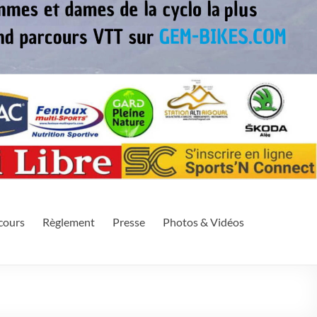
eek-end. Il se déroule sur le Mont Aigoual situé dans le Massif
cours
Règlement
Presse
Photos & Vidéos