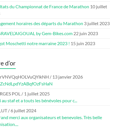
ltats du Championnat de France de Marathon
10 juillet
3
gement horaires des départs du Marathon
3 juillet 2023
GRAVEL’AIGOUAL by Gem-Bikes.com
22 juin 2023
ot Moschetti notre marraine 2023 !
15 juin 2023
re d’or
crVNVQqHOLVuQYlkNH
/
13 janvier 2026
eZcNdLpdYzABqfOzFsHaN
RGES POL
/
1 juillet 2025
 au staf et a touts les bénévoles pour c...
LUT
/
6 juillet 2024
and merci aux organisateurs et benevoles. Très belle
isation....