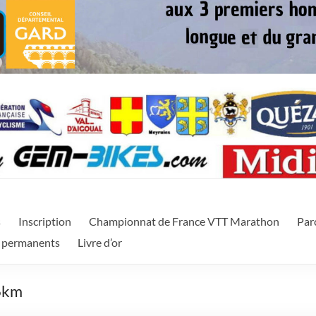
itanie
f proposant deux types d'épreuves (VTT et Vélo de route) sur un w
s
Inscription
Championnat de France VTT Marathon
Par
 permanents
Livre d’or
6km