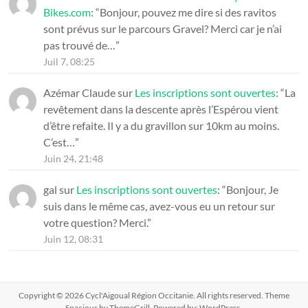
Bikes.com
: “
Bonjour, pouvez me dire si des ravitos
sont prévus sur le parcours Gravel? Merci car je n’ai
pas trouvé de…
”
Juil 7, 08:25
Azémar Claude
sur
Les inscriptions sont ouvertes
: “
La
revêtement dans la descente après l’Espérou vient
d’être refaite. Il y a du gravillon sur 10km au moins.
C’est…
”
Juin 24, 21:48
gal
sur
Les inscriptions sont ouvertes
: “
Bonjour, Je
suis dans le même cas, avez-vous eu un retour sur
votre question? Merci.
”
Juin 12, 08:31
Copyright © 2026
Cycl'Aigoual Région Occitanie
. All rights reserved. Theme
Spacious
by ThemeGrill. Powered by:
WordPress
.